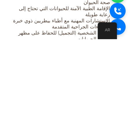
صحة الحيوان
الإقامة الطبية الآمنة للحيوانات التي تحتاج إلى
رعاية طويلة
الاستشارات المهنية مع أطباء بيطريين ذوي خبرة
الإجراءات الجراحية المتقدمة
AR
العناية الشخصية (التجميل) للحفاظ على مظهر
وصحة الحيوانات
تنظيف الأسنان للحفاظ على صحة الفم
تخطيط صدى القلب للعناية المتخصصة بصحة
القلب
فريقنا المتميز:
نفخر بفريقنا من الأطباء البيطريين والفنيين البيطريين
المؤهلين، الذين يتمتعون بخبرة واسعة وتدريب متخصص
في مجال رعاية الحيوانات. يلتزم فريقنا بتقديم أعلى
مستوى من الرعاية والعناية لحيواناتكم، باستخدام أحدث
وأرقى التقنيات البيطرية لضمان تحقيق أفضل النتائج
الممكنة.
لماذا تختار عيادة رويال البيطرية؟
اختياركم لعيادة رويال يعني اختياركم للتميز في الرعاية
البيطرية. نوفر بيئة دافئة وآمنة وصديقة للحيوانات لضمان
راحتكم وراحة حيواناتكم. إن التزامنا بالرعاية عالية